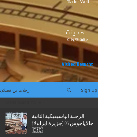
% der Welt
مدينة
City/Städte
Visited Besucht
Sign Up
رحلات بن فضلان
LATIN AMERICA
All Posts
الرحلة الپاسيفيكية الثانية
جالاپاجوس 05 (جزيرة ايزابيلا)
travel & lifestyle
🇪🇨
Tips and Tricks