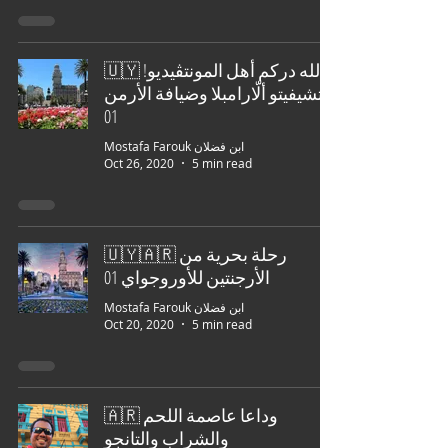
🇺🇾 لله دركم أهل المونتڤيديو!
التشيفيتو ألّارامبلا وضيافة الأرمن
01
Mostafa Farouk ابن فضلان
Oct 26, 2020
5 min read
🇺🇾🇦🇷 رحلة بحرية من
الأرجنتين للأوروجواي 01
Mostafa Farouk ابن فضلان
Oct 20, 2020
5 min read
🇦🇷 وداعا عاصمة اللحم
والشراب والتانجو