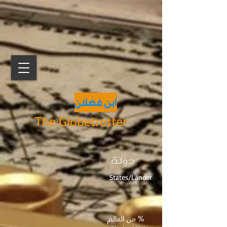
ابن فضلان
The Globetrotter
دولة
States/Länder
% من العالم