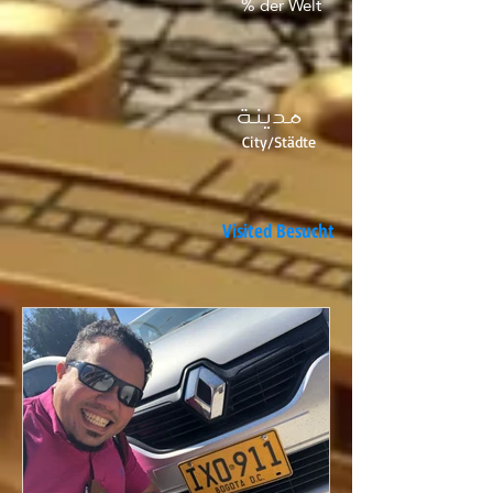
% der Welt
مدينة
City/Städte
Visited Besucht