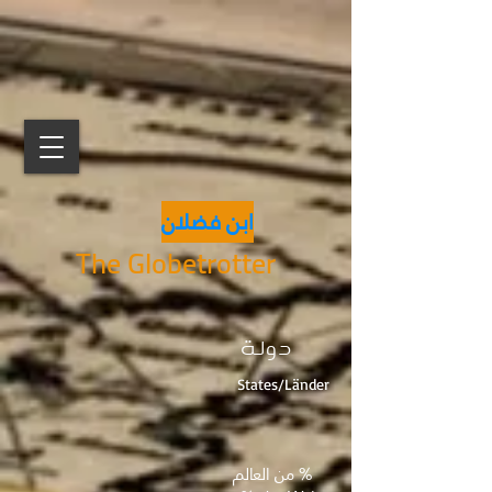
ابن فضلان
The Globetrotter
دولة
States/Länder
% من العالم