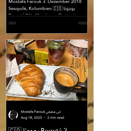
Mostafa Farouk 3. Dezember 2018 ·
Sesquilé, Kolumbien 🇨🇴 بوجوتا
Bogotá 3 وبحيرة جواتابيتا Guatavita اليوم
الأول لم أستطع انجاز سوى...
Mostafa Farouk ابن فضلان
Aug 18, 2020
2 min read
🇨🇴 بوجوتا Bogotá 2