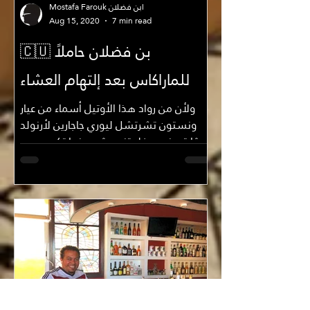
Mostafa Farouk ابن فضلان
Aug 15, 2020
7 min read
🇨🇺 بن فضلان حاملاً
للماراكاس بعد إلتهام العشاء
ولأن من رواد هذا الأوتيل أسماء من عيار
ونستون تشرتشل ليوري جاجارين لأرنولد
شڤارتسنيجير فلا تندهش حينما تكون سعر
الليلة الواحدة به فوق...