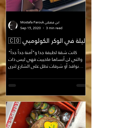
Mostafa Farouk ابن فضلان
Sep 15, 2020
3 min read
🇨🇴 ليلة في الوكر الكولومبي
كانت شقة لطيفة جدا و"آمنة جداً جداً"
والتي لن أنساها ماحييت فهي ليس ذات
نوافذ أو شرفات تطل على الشارع لترى
الخارج قط! فلا يدري بك من...