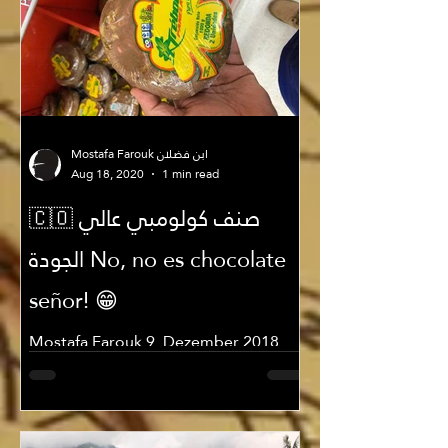
Mostafa Farouk ابن فضلان
Aug 18, 2020
1 min read
🇨🇴 صنف كولومبي عالي
الجودة No, no es chocolate
señor! 😁
Mostafa Farouk 9. Dezember 2018
🇨🇴 صنف كولومبي عالي الجودة No, no
es chocolate señor! رغم إني والحمد لله
دايماً بأعدي بسرعة وأنا راجع...