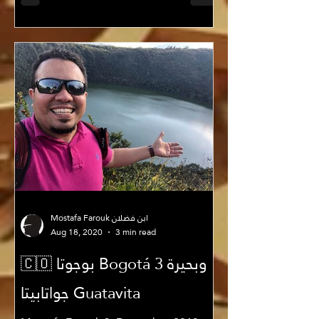
والأمازون يعرفني…والسيف والرمح
والقرطاس والقلم كما يبالغ...
Mostafa Farouk ابن فضلان
Aug 18, 2020
3 min read
🇨🇴 بوجوتا Bogotá 3 وبحيرة
جواتابيتا Guatavita