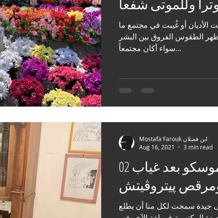
وتراً وللموتى شفعاً
بت الأديان أو غُيبت في مجتمع ما
 تظهر الطقوس الفروق بين البشر
سواء أكان مجتمعاً…
Mostafa Farouk ابن فضلان
Aug 16, 2021
3 min read
موسكو بعد غياب 02🇷🇺 أحاديث
مرقص پيتروڤيتش
ى جيدة سمحت لكل منا أن يطلع
ديدة المكتسبة في لغة الآخر فهو