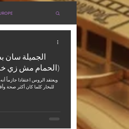
UROPE
ArgentinaBoliviaMX
الحمام مش زي خروجه (الجزء الثاني)
ويعتقد الروس اعتقادا جازماً أ
للبخار كلما كان أكثر صحة وأقو