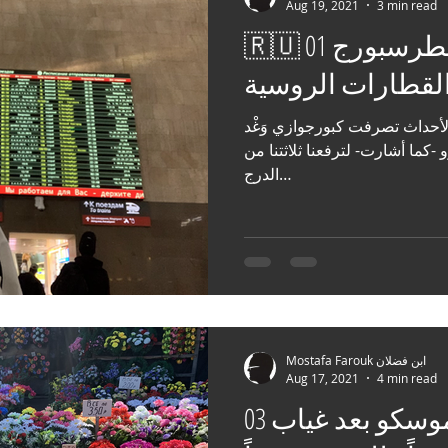
Aug 19, 2021
3 min read
🇷🇺 الجميلة سان بطرسبورج 01
لقطارات الروسية
أحداث تصرفت كبورجوازي وَغْد
كما أشارت- لترفعنا ثلاثتنا من
الدرج…
Mostafa Farouk ابن فضلان
Aug 17, 2021
4 min read
موسكو بعد غياب 03 🇷🇺 الزهور