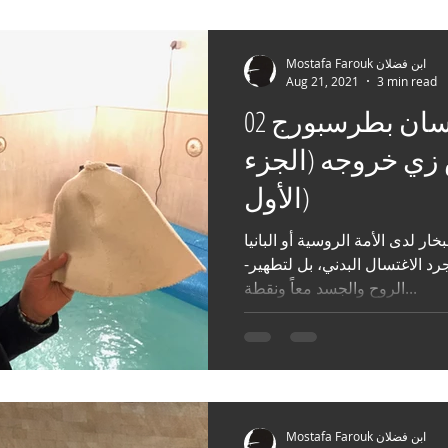
Mostafa Farouk ابن فضلان
Aug 21, 2021
3 min read
الجميلة سان بطرسبورج 02 🇷🇺
زي خروجه (الجزء
الأول)
 لدى الأمة الروسية أو البانيا Баня
-كما يسمونها- ليس فقط لمجرد الاغتسال البدني، بل لتطهير
الروح والجسد معاً ونقطة...
Mostafa Farouk ابن فضلان