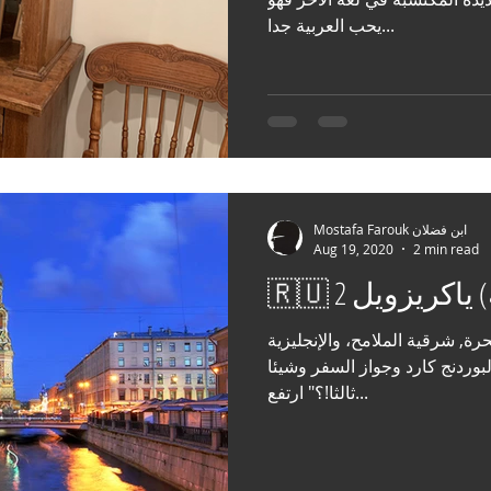
يحب العربية جدا...
Mostafa Farouk ابن فضلان
Aug 19, 2020
2 min read
ه) ياكريزويل 2
رة, شرقية الملامح، والإنجليزية
لبوردنج كارد وجواز السفر وشيئا
ثالثا!؟" ارتفع...