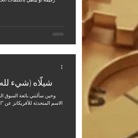
🇷🇺 شيلّاه (شيء لل
وحين سألتني بائعة السوق الح
الاسم المتحدثة للأفريكانز عن "ا