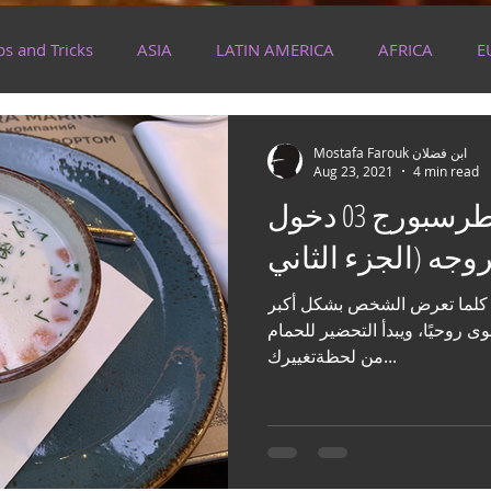
ps and Tricks
ASIA
LATIN AMERICA
AFRICA
E
EAN
PACIFIC
SILK ROAD
RUSSIA
BALKAN
Mostafa Farouk ابن فضلان
Aug 23, 2021
4 min read
الجميلة سان بطرسبورج 03 دخول
نه كلما تعرض الشخص بشكل أكبر
ى روحيًا، ويبدأ التحضير للحمام
من لحظةتغييرك...