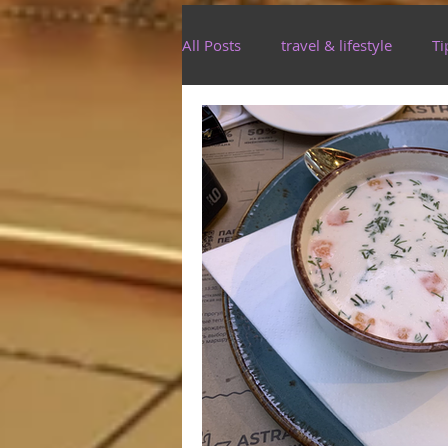
All Posts
travel & lifestyle
Ti
GermanyBeNeLux
CARIBB