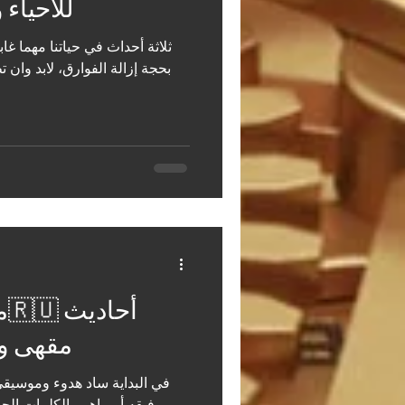
للأحياء 
ثلاثة أحداث في حياتنا مهما غا
بحجة إزالة الفوارق، لابد وان
مقهى و
في البداية ساد هدوء وموسيق
رفيقه أو يباهي بالكلمات الج