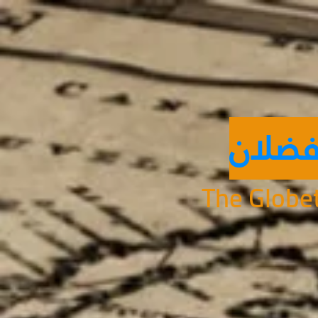
فضلان
The Globet