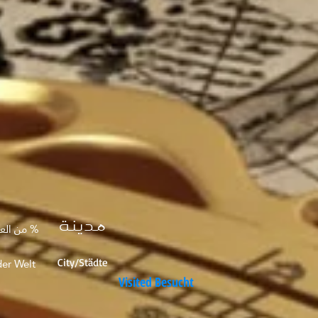
مدينة
% من العا
er Welt
City/Städte
Visited Besucht