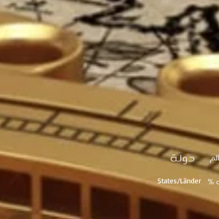
دولة
لم
% d
States/Länder