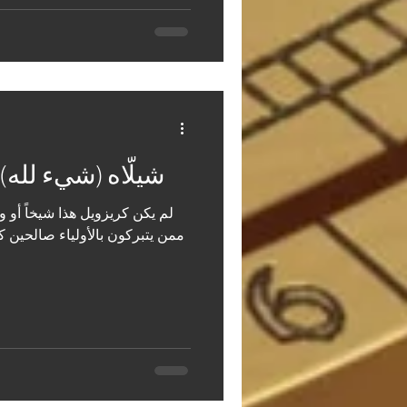
🇩🇪 شيلّاه (شيء لله)
لم يكن كريزويل هذا شيخاً أو ولي
ممن يتبركون بالأولياء صالحين ك