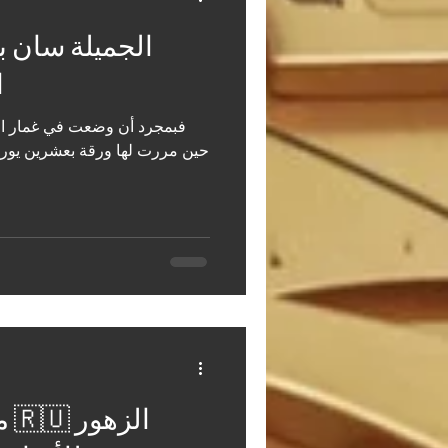
ا
فبمجرد أن وضعت في غمار ال
حين مررت لها ورقة بعشرين يورو -