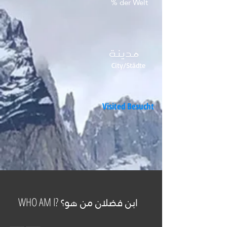
% der Welt
مدينة
City/Städte
Visited Besucht
ابن فضلان من هو؟
WHO AM I?