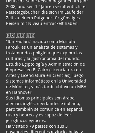
Deutsch). Seine Reisen begannen im Jahr
2008, und seit 12 Jahren veröffentlicht er
Reisetagebücher, die sich im Laufe der
Zeit zu einem Ratgeber für günstiges
Reisen mit Niveau entwickelt haben.
🇲🇽 🇨🇴 🇪🇸
"Ibn Fadlan," nacido como Mostafa
Farouk, es un analista de sistemas y
trotamundos políglota que explora las
culturas y la gastronomía del mundo.
Estudió Egiptología y Administración de
Empresas en El Cairo (Licenciatura en
Artes y Licenciatura en Ciencias), luego
Sistemas Informáticos en la Universidad
de Münster, y más tarde obtuvo un MBA
en Hannover.
Sus idiomas principales son árabe,
alemán, inglés, neerlandés e italiano,
pero también se comunica en español,
ruso y hebreo, y es capaz de leer
jeroglíficos egipcios.
Ha visitado 79 países con sus 3
pasaportes diferentes (egipcio, belga y