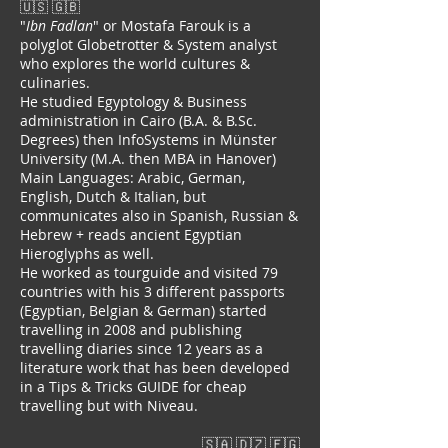
🇺🇸 🇬🇧
"
Ibn
Fadlan
" or Mostafa Farouk is a
polyglot Globetrotter & System analyst
who explores the world cultures &
culinaries.
He studied Egyptology & Business
administration in Cairo (B.A. & B.Sc.
Degrees) then InfoSystems in Münster
University (M.A. then MBA in Hanover)
Main Languages: Arabic, German,
English, Dutch & Italian, but
communicates also in Spanish, Russian &
Hebrew + reads ancient Egyptian
Hieroglyphs as well.
He worked as tourguide and visited 79
countries with his 3 different passports
(Egyptian, Belgian & German) started
travelling in 2008 and publishing
travelling diaries since 12 years as a
literature work that has been developed
in a Tips & Tricks GUIDE for cheap
travelling but with Niveau.
🇸🇦 🇩🇿 🇪🇬