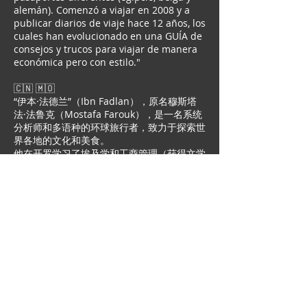
alemán). Comenzó a viajar en 2008 y a
publicar diarios de viaje hace 12 años, los
cuales han evolucionado en una GUÍA de
consejos y trucos para viajar de manera
económica pero con estilo."
🇨🇳 🇲🇴
“伊本·法德兰”（Ibn Fadlan），原名穆斯塔
法·法鲁克（Mostafa Farouk），是一名系统
分析师和多语种的环球旅行者，致力于探索世
界各地的文化和美食。
他在开罗学习了埃及学和工商管理（获得文学
学士和理学学士学位），随后在明斯特大学学
习信息系统，之后在汉诺威获得MBA学位。
他的主要语言是阿拉伯语、德语、英语、荷兰
语和意大利语，但他也能用西班牙语、俄语和
希伯来语交流，并且能够阅读古埃及象形文
字。
他持有埃及、比利时和德国的三本护照，已访
问过73个国家。自2008年开始旅行，并在过
去12年中撰写旅行日记，这些日记已经发展
成为一本包含经济实惠但高品质旅行建议和技
巧的指南。