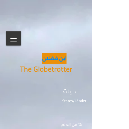
ابن فضلان
The Globetrotter
دولة
States/Länder
% من العالم