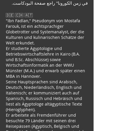
في زمن الكورونا" راجع صفحة البودكاست.
🇩🇪 🇨🇭 🇦🇹
"Ibn Fadlan," Pseudonym von Mostafa
Farouk, ist ein achtsprachiger
Globetrotter und Systemanalyst, der die
Kulturen und kulinarischen Schätze der
Welt erkundet.
Er studierte Ägyptologie und
Betriebswirtschaftslehre in Kairo (B.A.
und B.Sc. Abschlüsse) sowie
Wirtschaftsinformatik an der WWU
Münster (M.A.) und erwarb später einen
MBA in Hannover.
Seine Hauptsprachen sind Arabisch,
Deutsch, Niederländisch, Englisch und
Italienisch; er kommuniziert auch auf
Spanisch, Russisch und Hebräisch und
liest als Ägyptologe altägyptische Texte
(Hieroglyphen).
Er arbeitete als Fremdenführer und
besuchte 79 Länder mit seinen drei
Reisepässen (Ägyptisch, Belgisch und