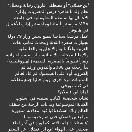
"
" أو مصطفى فاروق رحالة ومحلل
فضلان
ابن
نظم ولد بالقاهرة درس المصريات وإدارة
الأعمال بها ثم نظم المعلوماتية في جامعة
مونستر بألمانيا وماجستير إدارة الأعمال MBA
في هانوفر
عمل مرشدا سياحيا لبضع سنين وزار 79 دولة
بجوازات سفره الثلاثة ويتحدث ثماني لغات
العربية والألمانية والإنجليزية والفلمنكية
والإيطالية بجانب الإسبانية والروسية والعبرانية
ويقرأ نصوصاً بالمصرية القديمة (الهيروغليفية)
بدأ رحلاته من 2008 والتدوين ورقيا ثم
إلكترونيا أولا على الفيسبوك ثم عاد لعالم
المدونات مرة أخرى, ويتم حاليا جمع مقالاته
في كتاب ورقي
لماذا ابن فضلان؟
تشابه شخصية الكاتب بسميه في أسلوب
الكتابة الموسوعية وبدايات الرحلة من سقف
العالم وبلاد اسكندنافيا فبدأ مقالاته ممهورة
بتوقيع بن فضلان حتى صارت وسوما
(هاشتاجات) لمقالاته -كما ورد في آخر لقاء
صحفي على الهواء "مع ابن فضلان عن السفر