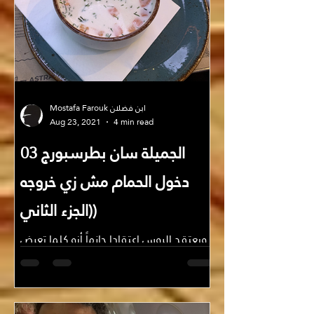
Mostafa Farouk ابن فضلان
Aug 23, 2021
4 min read
الجميلة سان بطرسبورج 03
دخول الحمام مش زي خروجه
(الجزء الثاني)
ويعتقد الروس اعتقادا جازماً أنه كلما تعرض
الشخص بشكل أكبر للبخار كلما كان أكثر
صحة وأقوى روحيًا، ويبدأ التحضير للحمام من
لحظةتغييرك...