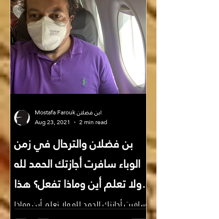
Mostafa Farouk ابن فضلان
Aug 23, 2021
2 min read
بن فضلان والترحال في زمن
الوباء سافرت أجازتك الحمد لله
ولا تعلم أين وماذا تفعل؟ هذا
المقال لك!
سافرت أجازتك الحمد لله ولا تعلم أين وماذا
تفعل عند العودة؟ هذا الپوست لك، بل