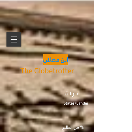
ابن فضلان
The Globetrotter
دولة
States/Länder
% من العالم