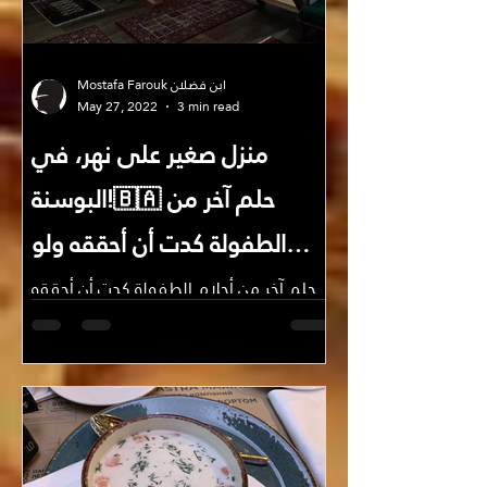
Mostafa Farouk ابن فضلان
May 27, 2022
3 min read
منزل صغير على نهر، في
البوسنة!🇧🇦 حلم آخر من
الطفولة كدت أن أحققه ولو
لسويعات لكنني نسيت أن…
حلم آخر من أحلام الطفولة كدت أن أحققه
ولو لسويعات لكنني بذاكرتي الذهبية
وذكائي الألمعي نسيت أهم أداتين
معينتين عليه فلله دري! لطالما حلمت...