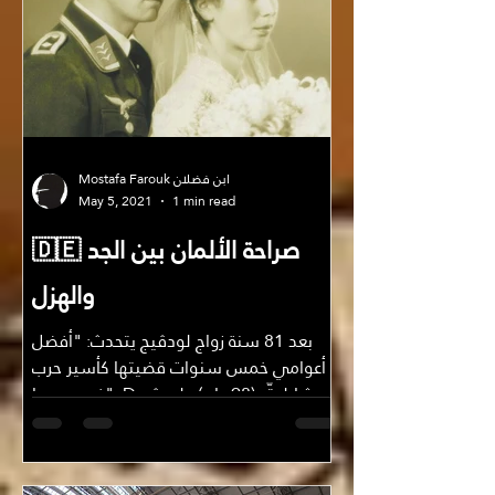
Mostafa Farouk ابن فضلان
May 5, 2021
1 min read
🇩🇪 صراحة الألمان بين الجد
والهزل
بعد 81 سنة زواج لودڤيج يتحدث: "أفضل
أعوامي خمس سنوات قضيتها كأسير حرب
في روسيا" :D شارلوتّه (98 عام) ولودڤج
(105 عام) زوجان ألمانيان لمدة...