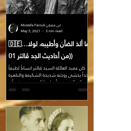
Mostafa Farouk ابن فضلان
May 5, 2021
3 min read
🇩🇪ما ألذ الضأن وأطيبه، لولا…
(من أحاديث الجد ڤالتر 01)
كان عميد العائلة السيد ڤالتر انساناً لطيفاً
جداً يخشى زوجته شديدة الشكيمة والباهرة
الجمال بالرغم من أعوامها السبعين، ورغم أنه
كان محارباً...