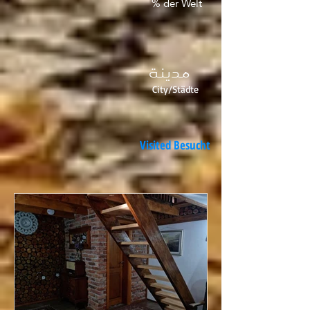
% der Welt
مدينة
City/Städte
Visited Besucht