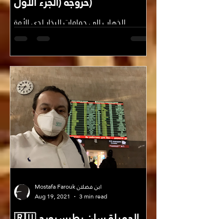
خروجه (الجزء الأول)
الذهاب إلى حمامات البخار لدى الأمة
الروسية أو البانيا Баня -كما يسمونها-
ليس فقط لمجرد الاغتسال البدني، بل
لتطهير الروح والجسد معاً ونقطة...
Mostafa Farouk ابن فضلان
Aug 19, 2021
3 min read
🇷🇺 الجميلة سان بطرسبورج