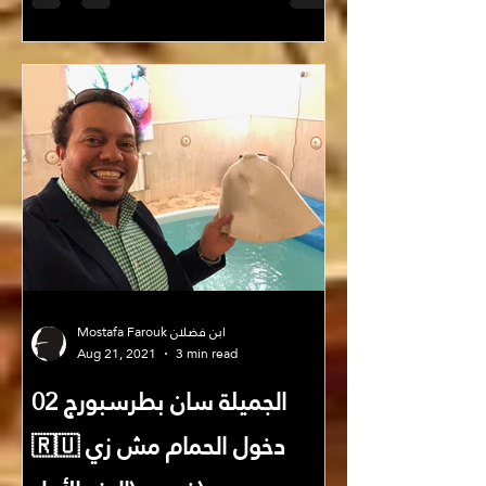
سيساعدك في اختيار مكان إجازتك أيضاً:
طبعاً الأولوية لقاعدة...
Mostafa Farouk ابن فضلان
Aug 21, 2021
3 min read
الجميلة سان بطرسبورج 02
🇷🇺 دخول الحمام مش زي