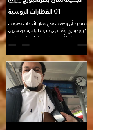
01 القطارات الروسية
فبمجرد أن وضعت في غمار الأحداث تصرفت
كبورجوازي وَغْد حين مررت لها ورقة بعشرين
يورو -كما أشارت- لترفعنا ثلاثتنا من الدرج…