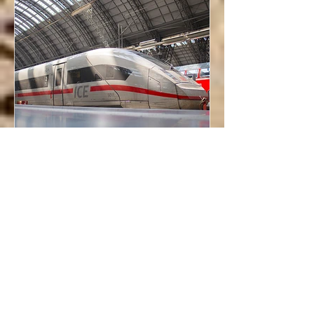
Mostafa Farouk ابن فضلان
Feb 21, 2021
2 min read
🇦🇹🇩🇪 ياوابور قول لي رايح
على فين!
أخيراً تنبهت لمحطتي بعد شرود تام لكن
للأسف متأخرا محطتين أو ثلاثاً! صحيح لم
أجد وقتا للإسپريسّو الصباحي والذي