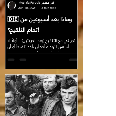
Mostafa Farouk ابن فضلان
Jun 10, 2021
3 min read
🇩🇪 وماذا بعد أسبوعين من
تمام التلقيح؟!
تجربتي مع التلقيح (بعد الجرعتين): - أولاً لا
أسعى لتوجيه أحد أن يأخذ تلقيحاً أو أن
يرفض فكل واحد مسؤول عن نفسه وعن
اختياراته وإن كنت أفضل...