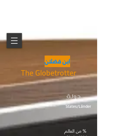
ابن فضلان
The Globetrotter
دولة
States/Länder
% من العالم