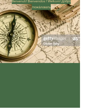
Benvenuti! Bienvenidos ! Welkom!
Добро́
!
пожа́ловать