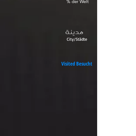
% der Welt
مدينة
City/Städte
Visited Besucht