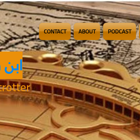
CONTACT
ABOUT
PODCAST
ابن 
rotter