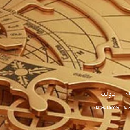
دولة
% 
% d
States/Länder