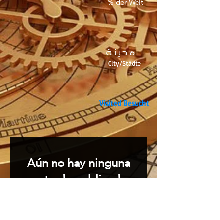
% der Welt
مدينة
City/Städte
Visited Besucht
Aún no hay ninguna
entrada publicada
en este idioma
Una vez que se publiquen