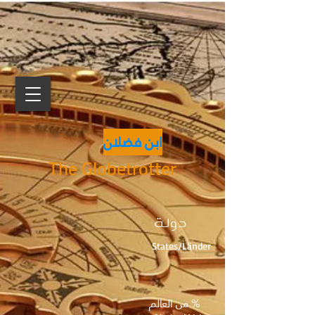
ابن فضلان
The Globetrotter
دولة
States/Länder
% من العالم