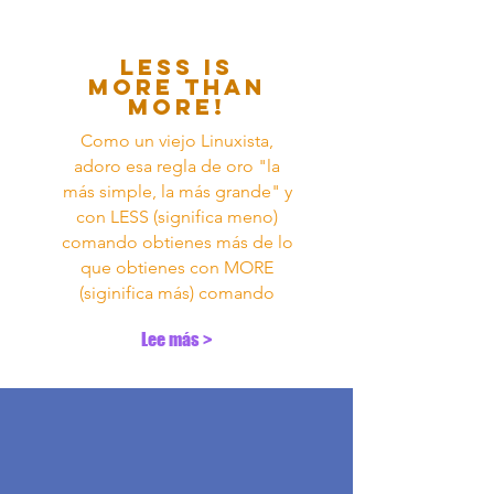
LESS is
more than
MORE!
Como un viejo Linuxista,
adoro esa regla de oro "la
más simple, la más grande" y
con LESS (significa meno)
comando obtienes más de lo
que obtienes con MORE
(siginifica más) comando
Lee más >