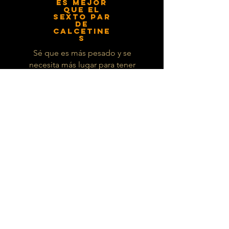
es mejor
que el
sexto par
de
calcetine
s
Sé que es más pesado y se
necesita más lugar para tener
el par extra de shows pero es
por tu comodidad y comprar
calcetines es más fácil que
comprar zapatos que te
ENCAJAN Y TE GUSTA
Lee más >