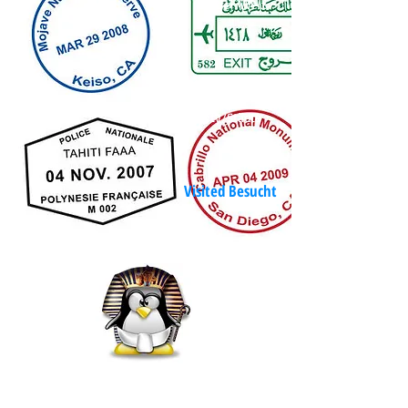
% der Welt
مدينة
City/Städte
Visited Besucht