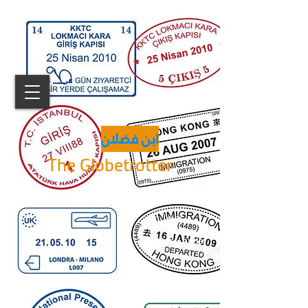
ابن فضلان
The Globetrotter
دولة
States/Länder
% من العالم