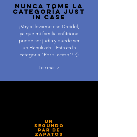
Nunca tome la
categoría JUST
IN CASE
¡Voy a llevarme ese Dreidel,
ya que mi familia anfitriona
puede ser judía y puede ser
un Hanukkah! ¡Esta es la
categoría "Por si acaso"! :))
Lee más >
Un
segundo
par de
zapatos