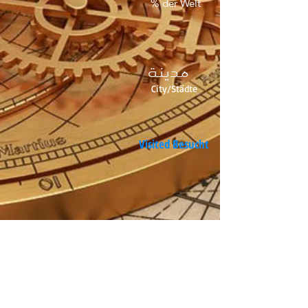
% der Welt
مدينة
City/Städte
Visited Besucht