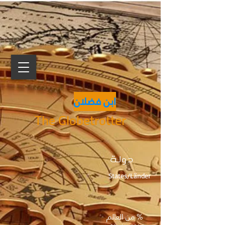
ابن فضلان
The Globetrotter
دولة
States/Länder
% من العالم