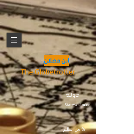
ابن فضلان
The Globetrotter
دولة
States/Länder
% من العالم